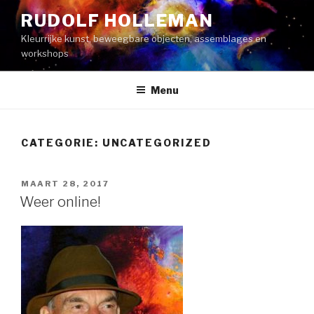
Naar
RUDOLF HOLLEMAN
de
Kleurrijke kunst, beweegbare objecten, assemblages en
inhoud
workshops
springen
Menu
CATEGORIE:
UNCATEGORIZED
GEPLAATST
MAART 28, 2017
OP
Weer online!