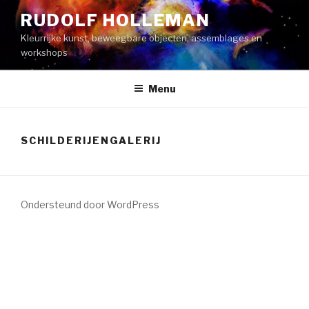
Naar
RUDOLF HOLLEMAN
de
Kleurrijke kunst, beweegbare objecten, assemblages en
inhoud
workshops
springen
Menu
SCHILDERIJENGALERIJ
Ondersteund door WordPress